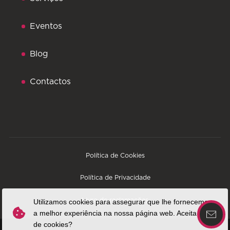
Eventos
Blog
Contactos
Política de Cookies
Política de Privacidade
Livro de reclamações
Utilizamos cookies para assegurar que lhe fornecemos
a melhor experiência na nossa página web. Aceita o uso
de cookies?